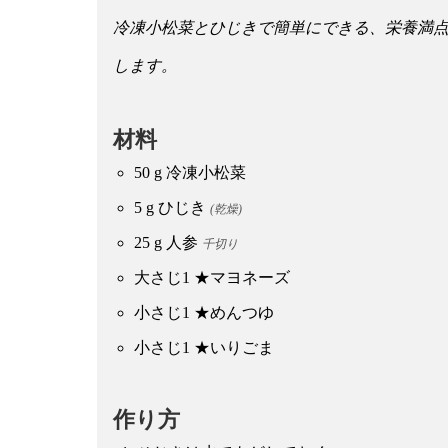
冷凍小松菜とひじきで簡単にできる、栄養満
します。
材料
50 g
冷凍小松菜
5 g
ひじき
(乾燥)
25 g
人参
千切り
大さじ1
★マヨネーズ
小さじ1
★めんつゆ
小さじ1
★いりごま
作り方