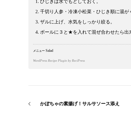
ひじきは水でもどしておく。
千切り人参・冷凍小松菜・ひじき順に湯が
ザルに上げ、水気をしっかり絞る。
ボールに３と★を入れて混ぜ合わせたら出
Salad
メニュー
WordPress Recipe Plugin
by ReciPress
かぼちゃの素揚げ！サルサソース添え