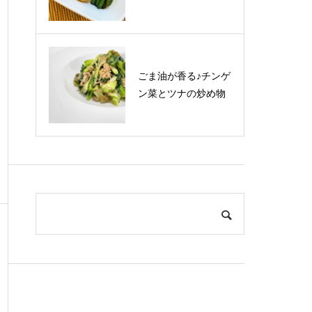
ごま油が香る♪チンゲ
ン菜とツナの炒め物