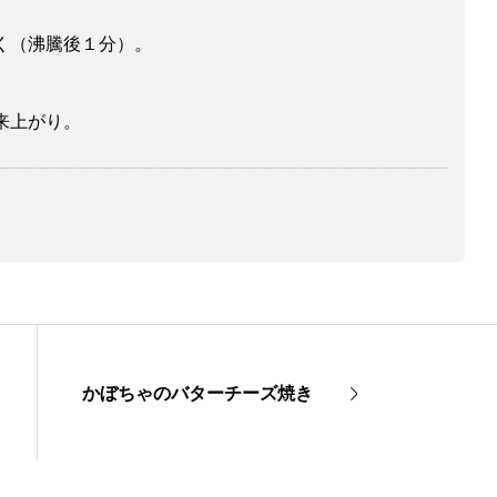
く（沸騰後１分）。
来上がり。
かぼちゃのバターチーズ焼き