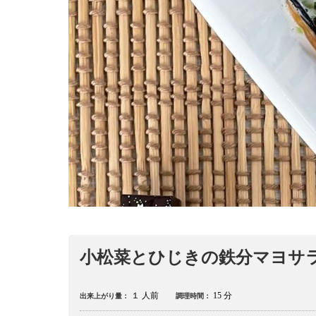
小松菜とひじきの鉄分マヨサ
１ 人前
15 分
出来上がり量：
調理時間：