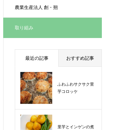
農業生産法人 創・朔
取り組み
最近の記事
おすすめ記事
ふわふわサクサク里
ふわふわサクサク里
芋コロッケ
芋コロッケ
里芋とインゲンの煮