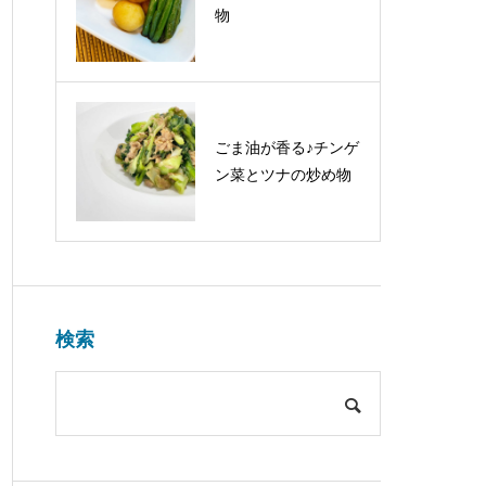
物
ごま油が香る♪チンゲ
ン菜とツナの炒め物
検索