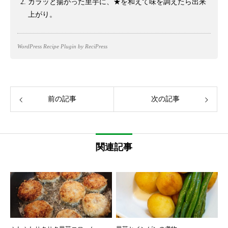
カラッと揚がった里芋に、★を和えて味を調えたら出来
上がり。
WordPress Recipe Plugin
by ReciPress
前の記事
次の記事
関連記事