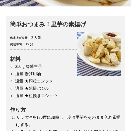
簡単おつまみ！里芋の素揚げ
2 人前
出来上がり量：
15 分
調理時間：
材料
250 g
冷凍里芋
適量
揚げ用油
適量
★顆粒コンソメ
適量
★乾燥バジル
適量
★粗挽きコショウ
作り方
サラダ油を170度に加熱し、冷凍里芋をそのまま入れ素揚
げする。