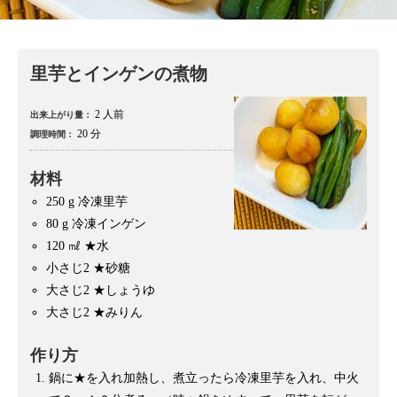
里芋とインゲンの煮物
2 人前
出来上がり量：
20 分
調理時間：
材料
250 g
冷凍里芋
80 g
冷凍インゲン
120 ㎖
★水
小さじ2
★砂糖
大さじ2
★しょうゆ
大さじ2
★みりん
作り方
鍋に★を入れ加熱し、煮立ったら冷凍里芋を入れ、中火