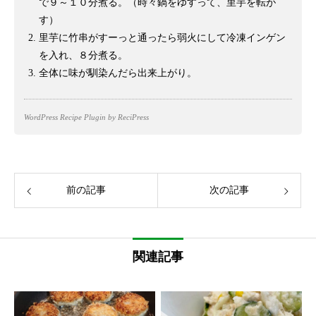
で９～１０分煮る。（時々鍋をゆすって、里芋を転が
す）
里芋に竹串がすーっと通ったら弱火にして冷凍インゲン
を入れ、８分煮る。
全体に味が馴染んだら出来上がり。
WordPress Recipe Plugin
by ReciPress
前の記事
次の記事
関連記事