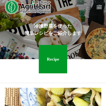
冷
凍
野
菜
を
使
っ
た
簡
単
レ
シ
ピ
を
ご
紹
介
し
ま
す
Recipe