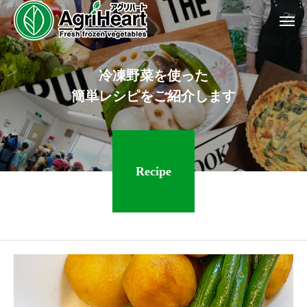
冷
凍
野
菜
を
使
っ
た
簡
単
レ
シ
ピ
を
ご
紹
介
し
ま
す
Recipe