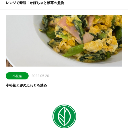
レンジで時短！かぼちゃと椎茸の煮物
2022.05.20
小松菜
小松菜と卵のふわとろ炒め