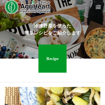
冷
凍
野
菜
を
使
っ
た
簡
単
レ
シ
ピ
を
ご
紹
介
し
ま
す
Recipe