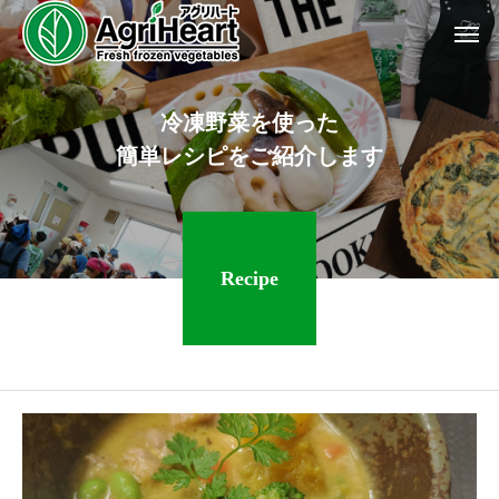
冷
凍
野
菜
を
使
っ
た
簡
単
レ
シ
ピ
を
ご
紹
介
し
ま
す
Recipe