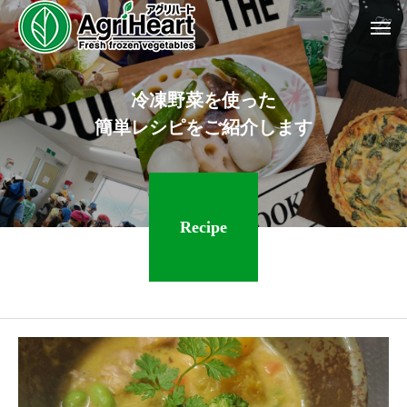
冷
凍
野
菜
を
使
っ
た
簡
単
レ
シ
ピ
を
ご
紹
介
し
ま
す
Recipe