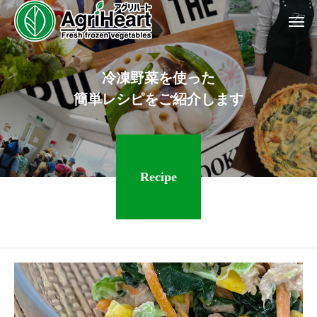
冷
凍
野
菜
を
使
っ
た
簡
単
レ
シ
ピ
を
ご
紹
介
し
ま
す
Recipe