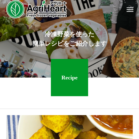
冷
凍
野
菜
を
使
っ
た
簡
単
レ
シ
ピ
を
ご
紹
介
し
ま
す
Recipe