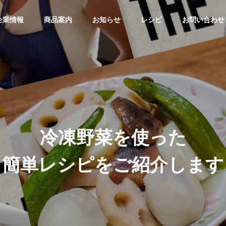
企業情報
商品案内
お知らせ
レシピ
お問い合わせ
冷
凍
野
菜
を
使
っ
た
簡
単
レ
シ
ピ
を
ご
紹
介
し
ま
す