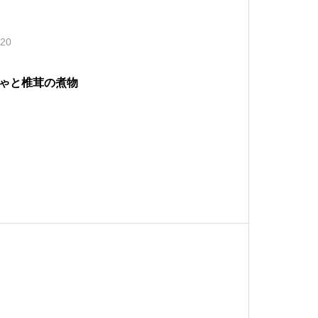
.20
ゃと椎茸の煮物