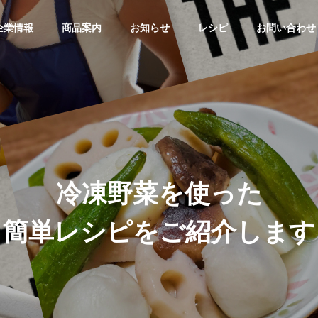
企業情報
商品案内
お知らせ
レシピ
お問い合わせ
冷
凍
野
菜
を
使
っ
た
簡
単
レ
シ
ピ
を
ご
紹
介
し
ま
す