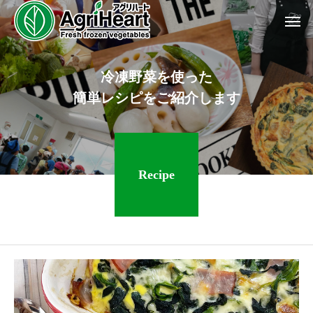
冷
凍
野
菜
を
使
っ
た
簡
単
レ
シ
ピ
を
ご
紹
介
し
ま
す
Recipe