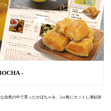
OCHA ‐
な自然の中で育ったかぼちゃを、2㎝角にカットし凍結加