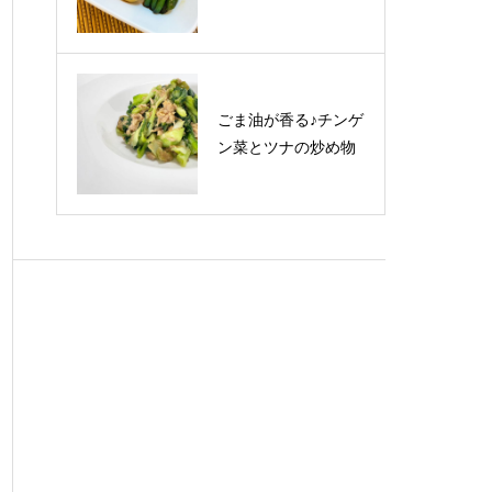
ごま油が香る♪チンゲ
ン菜とツナの炒め物