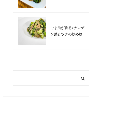
ごま油が香る♪チンゲ
ン菜とツナの炒め物